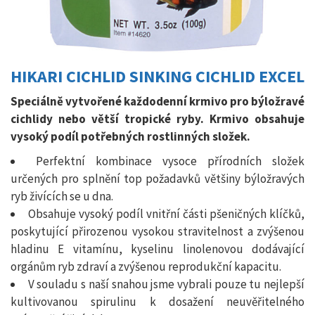
HIKARI CICHLID SINKING CICHLID EXCEL
Speciálně vytvořené každodenní krmivo pro býložravé
cichlidy nebo větší tropické ryby. Krmivo obsahuje
vysoký podíl potřebných rostlinných složek.
Perfektní kombinace vysoce přírodních složek
určených pro splnění top požadavků většiny býložravých
ryb živících se u dna.
Obsahuje vysoký podíl vnitřní části pšeničných klíčků,
poskytující přirozenou vysokou stravitelnost a zvýšenou
hladinu E vitamínu, kyselinu linolenovou dodávající
orgánům ryb zdraví a zvýšenou reprodukční kapacitu.
V souladu s naší snahou jsme vybrali pouze tu nejlepší
kultivovanou spirulinu k dosažení neuvěřitelného