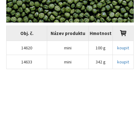
Obj. č.
Název produktu
Hmotnost
14620
mini
100 g
koupit
14633
mini
342 g
koupit