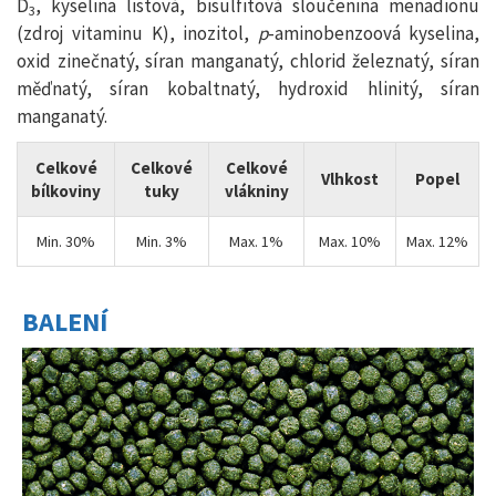
D
, kyselina listová, bisulfitová sloučenina menadionu
3
(zdroj vitaminu K), inozitol,
p
-aminobenzoová kyselina,
oxid zinečnatý, síran manganatý, chlorid železnatý, síran
měďnatý, síran kobaltnatý, hydroxid hlinitý, síran
manganatý.
Celkové
Celkové
Celkové
Vlhkost
Popel
bílkoviny
tuky
vlákniny
Min. 30%
Min. 3%
Max. 1%
Max. 10%
Max. 12%
BALENÍ