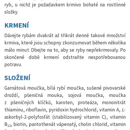
ryb, u nichž je požadavkem krmivo bohaté na rostlinné
složky.
KRMENÍ
Dávejte rybám dvakrát až třikrát denně takové množství
krmiva, které jsou schopny zkonzumovat během několika
málo minut. Dbejte na to, aby se ryby nepřekrmovaly. Po
skončené době krmení odstraňte nespotřebovanou
potravu.
SLOŽENÍ
Garnátová moučka, bílá rybí moučka, sušené pivovarské
droždí, pšeničná mouka, sojová moučka, moučka
z pšeničných klíčků, karoten, proteáza, mononitrát
thiaminu, riboflavin, pyridoxin hydrochlorid, vitamin A,
L
-
askorbyl-2-polyfosfát (stabilizovaný vitamin C), vitamin
B
, biotin, pantothenát vápenatý, cholin chlorid, vitamin
12